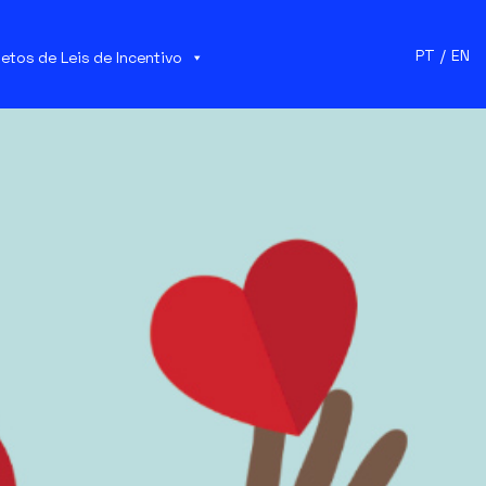
PT
/
EN
jetos de Leis de Incentivo