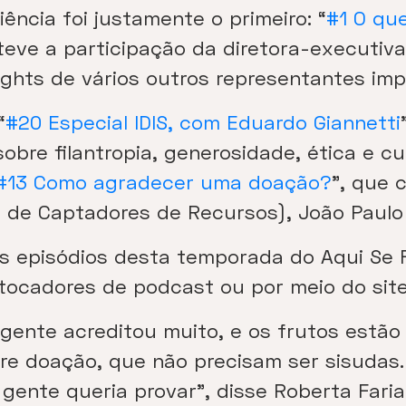
ncia foi justamente o primeiro: “
#1 O qu
 teve a participação da diretora-executi
ights de vários outros representantes imp
“
#20 Especial IDIS, com Eduardo Giannetti
obre filantropia, generosidade, ética e cu
#13 Como agradecer uma doação?
”, que 
a de Captadores de Recursos), João Paulo
s episódios desta temporada do Aqui Se 
 tocadores de podcast ou por meio do sit
 gente acreditou muito, e os frutos estão
bre doação, que não precisam ser sisudas
a gente queria provar”, disse Roberta Far