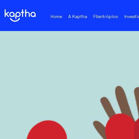
Home
A Kaptha
Filantrópico
Investi