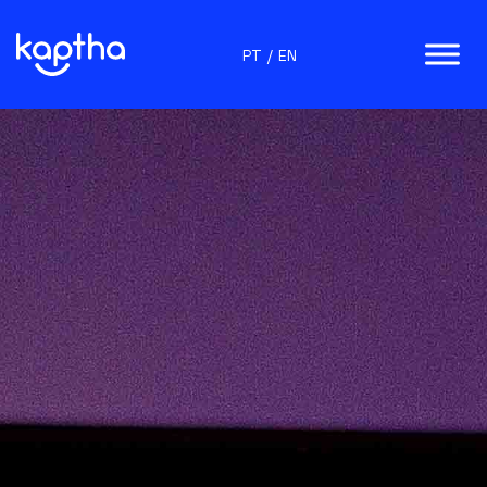
PT
/
EN