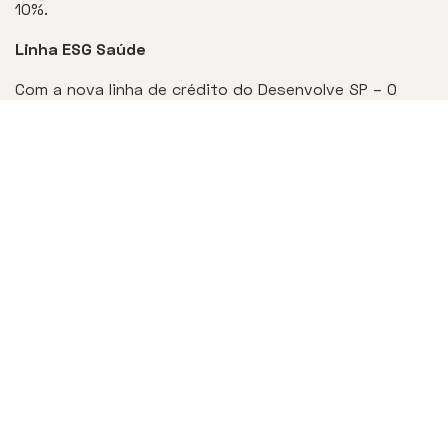
10%.
Linha ESG Saúde
Com a nova linha de crédito do Desenvolve SP – O
Banco do Empreendedor, do Governo do Estado, será
possível às Santas Casas e Hospitais Filantrópicos
financiar a compra e instalação de equipamentos para
produção de energia renovável, como placas solares,
sistemas fotovoltaicos e outros relacionados. O
financiamento pode cobrir até 100% da
implementação, sem juros, com prazo de pagamento
em até seis anos e carência de 12 meses. Um aporte
de R$ 300 milhões vai garantir que os adimplentes
tenham a parcela fixa do juros totalmente subsidiada,
e arquem somente com a Selic.
“Em poucas horas, viabilizamos R$ 300 milhões para o
financiamento do sistema fotovoltaico das Santas
Casas, para permitir que os hospitais filantrópicos