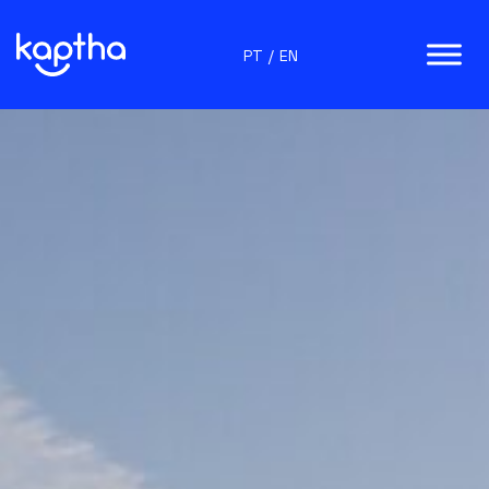
PT
/
EN