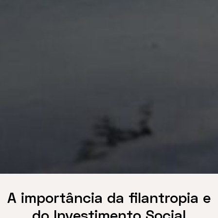
A importância da filantropia e
do Investimento Social